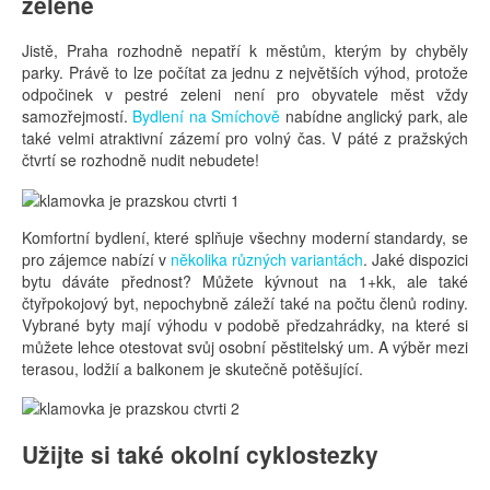
zeleně
Jistě, Praha rozhodně nepatří k městům, kterým by chyběly
parky. Právě to lze počítat za jednu z největších výhod, protože
odpočinek v pestré zeleni není pro obyvatele měst vždy
samozřejmostí.
Bydlení na Smíchově
nabídne anglický park, ale
také velmi atraktivní zázemí pro volný čas. V páté z pražských
čtvrtí se rozhodně nudit nebudete!
Komfortní bydlení, které splňuje všechny moderní standardy, se
pro zájemce nabízí v
několika různých variantách
. Jaké dispozici
bytu dáváte přednost? Můžete kývnout na 1+kk, ale také
čtyřpokojový byt, nepochybně záleží také na počtu členů rodiny.
Vybrané byty mají výhodu v podobě předzahrádky, na které si
můžete lehce otestovat svůj osobní pěstitelský um. A výběr mezi
terasou, lodžií a balkonem je skutečně potěšující.
Užijte si také okolní cyklostezky